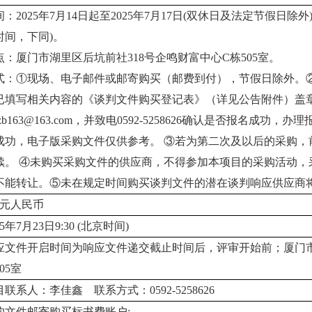
间：
2025
年
7
月
14
日
起至
2025
年
7
月
17
日
(
双休日及法定节假日除外
时间，下同
)
。
点：厦门市湖里区后坑前社
318
号企鸣财富中心
C
栋
505
室
。
式：①现场、电子邮件或邮寄购买（邮费到付），节假日除外。
已填写相关内容的《谈判文件购买登记表》（详见公告附件）盖
zb163@163.com
，并致电
0592-5258626
确认是否报名成功，办理
成功，电子版采购文件仅供参考。 ③若为第二次及以后的采购，
续。 ④未购买采购文件的供应商，不得参加本项目的采购活动，
不能转让。⑤
未在规定时间购买谈判文件的潜在
谈判响应供应商
元人民币
5
年
7
月
23
日
9:30
(
北京时间
)
应文件开启时间为响应文件递交截止时间后，评审开始前；
厦门
05
室
目联系人：李佳鑫
联系方式：
0592-5258626
购文件邮寄购买标书费账户
: