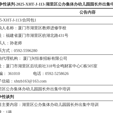
争性谈判
-2025-XHT-J-113-
湖里区公办集体办幼儿园园长外出集
公告内容
5-XHT-J-113/
合同包
1
购人名称：
厦门市湖里区教师进修学校
址：
福建省厦门市湖里区枋湖北路
431
号
系人：
孙老师
系方式：
0592-5596280
购代理机构： 厦门兴恒泰招标有限公司
址：
厦门市湖里区后坑前社
318
号企鸣财富中心
C
栋
505
室
 编：
361010
电话：
0592-5258626
子信箱：
xhtzb163@163.com
里区公办集体办幼儿园园长外出集中培训
争性谈判
目主要内容：湖里区公办集体办幼儿园园长外出集中培训
量：
1
项