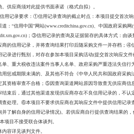
动。供应商须对此提供书面承诺（格式自拟）。
信用记录要求：①信用记录查询的截止时点：本项目提交首次响
渠道：“信用中国”网站
(www.creditchina.gov.cn)
、中国政府采购网
edit.xm.gov.cn)
；③信用记录的查询及证据留存的具体方式：由谈
应商的信用记录，并将查询结果打印后随采购文件一并存档；④
用记录进行甄别，对存在参加本项目采购活动
(
提交首次响应文件
名单、重大税收违法案件当事人名单、政府采购严重违法失信行
信用惩戒期限未满的、及其他不符合《中华人民共和国政府采购
定其资格审查不合格；⑤因查询渠道网站原因导致查无供应商信
审结束后，通过其他渠道发现供应商存在不良信用记录的，不认
调查处理。⑥本项目不要求供应商在其响应文件中提供信用记录
询并了解自身的信用记录情况
)
。若供应商自行提供查询结果的，
本项目不接受联合体谈判。
体内容详见谈判文件。