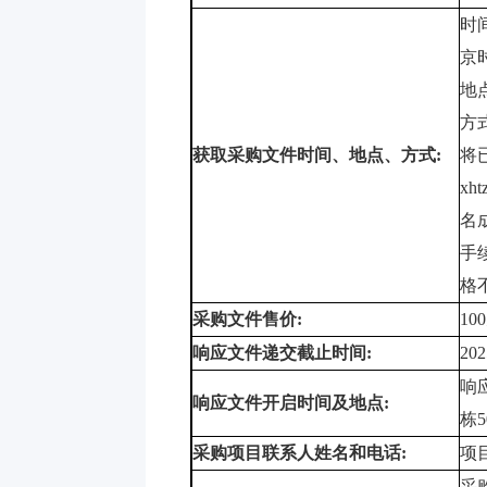
时
京
地
方
获取采购文件时间、地点、方式
:
将
xht
名
手
格
采购文件售价
:
100
响应文件递交截止时间
:
202
响
响应文件开启时间及地点
:
栋
5
采购项目联系人姓名和电话
:
项
采