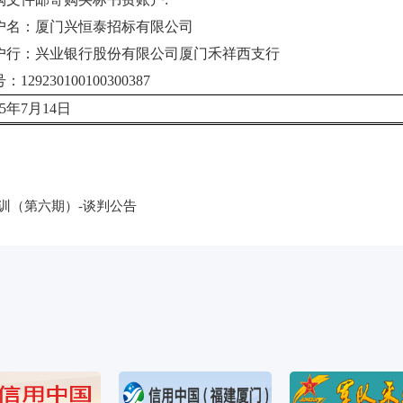
户名：
厦门兴恒泰招标有限公司
户行：
兴业银行股份有限公司厦门禾祥西支行
号：
129230100100300387
5
年
7
月
14
日
训（第六期）-谈判公告