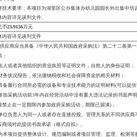
要技术要求：
本项目为湖里区公办集体办幼儿园园长外出集中培
体内容详见谈判文件。
民币
23.9156
万元
体内容详见谈判文件
供应商应当具备《中华人民共和国政府采购法》第二十二条第一
料：
法人或者其他组织的营业执照等证明文件，自然人的身份证明；
财务状况报告，依法缴纳税收和社会保障资金的相关材料；
具备履行合同所必需的设备和专业技术能力的证明材料
(
可以提供
参加采购活动前
3
年内在经营活动中没有重大违法记录的书面声
被禁止在一定期限内参加政府采购活动，期限已届满
)
；
单位负责人为同一人或者存在直接控股、管理关系的不同供应商
应商须对此提供书面承诺（格式自拟）。
为本项目提供整体设计、规范编制或者项目管理、监理、检测等