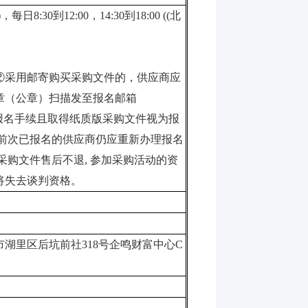
)
，每日
8:30
到
12:00
，
14:30
到
18:00 ((
北
②采用邮寄购买采购文件的，供应商应
章（公章）扫描发至报名邮箱
报名手续且取得纸质版采购文件视为报
前次已报名的供应商仍应重新办理报名
采购文件售后不退
,
参加采购活动的资
将失去谈判资格。
市湖里区后坑前社
318
号企鸣财富中心
C