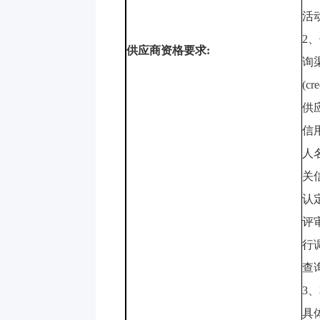
活
2
、
供应商资格要求
:
询
(cr
供
信
人
关
认
评
行
查
3
、
具