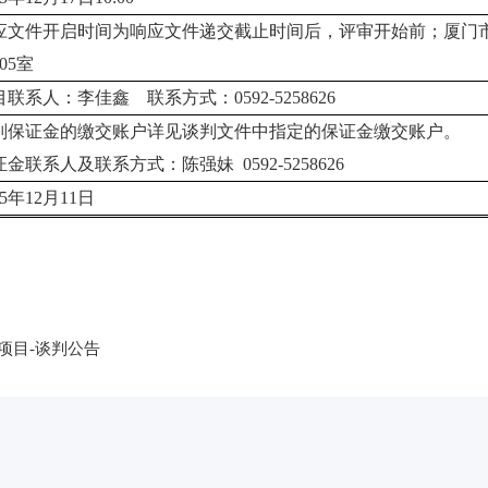
应文件开启时间为响应文件递交截止时间后，评审开始前；
厦门
05
室
目联系人：李佳鑫
联系方式：
0592-5258626
判保证金的缴交账户详见谈判文件中指定的保证金缴交账户。
证金联系人及联系方式：陈强妹
0592-5258626
5
年
12
月
11
日
项目-谈判公告