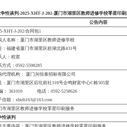
竞争性谈判
-
2025-XHT-J-202-
厦门市湖里区教师进修学校零星印刷
公告内容
5-XHT-J-202/
合同包
1
购人名称：厦门市湖里区教师进修学校
址：福建省厦门市湖里区枋湖北路
431
号
系人：程君
系方式：
0592-5598285
购代理机构： 厦门兴恒泰招标有限公司
址：
厦门市湖里区后坑前社
318
号企鸣财富中心
C
栋
505
室
 编：
361010
电话：
0592-5258626
子信箱：
xhtzb163@163.com
门市湖里区教师进修学校零星印刷服务
争性谈判
目主要内容：厦门市湖里区教师进修学校零星印刷服务