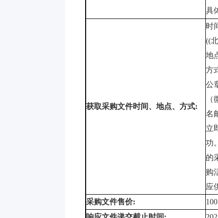
具
时
((
地
方
公
（
获取采购文件时间、地点、方式
:
名
立
功
的
购
应
采购文件售价
:
100
响应文件递交截止时间
:
202