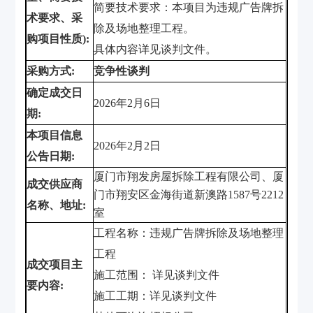
简要技术要求：本项目为违规广告牌拆
术要求、采
除及场地整理工程。
购项目性质
):
具体内容详见谈判文件。
采购方式
:
竞争性谈判
确定成交日
2026
年
2
月
6
日
期
:
本项目信息
2026
年
2
月
2
日
公告日期
:
厦门市翔发房屋拆除工程有限公司、厦
成交供应商
门市翔安区金海街道新澳路
1587
号
2212
名称、地址
:
室
工程名称：违规广告牌拆除及场地整理
工程
成交项目主
施工范围： 详见谈判文件
要内容
:
施工工期：详见谈判文件