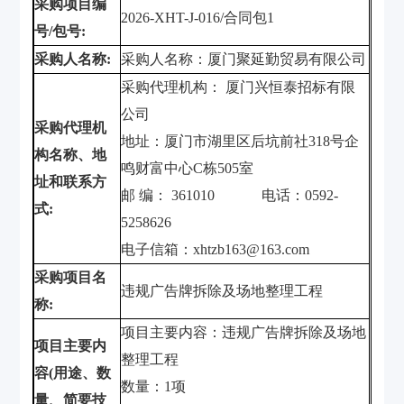
采购项目编
2026-XHT-J-016/
合同包
1
号
/
包号
:
采购人名称
:
采购人名称：厦门聚延勤贸易有限公司
采购代理机构： 厦门兴恒泰招标有限
公司
采购代理机
地址：厦门市湖里区后坑前社
318
号企
构名称、地
鸣财富中心
C
栋
505
室
址和联系方
邮 编：
361010
电话：
0592-
式
:
5258626
电子信箱：
xhtzb163@163.com
采购项目名
违规广告牌拆除及场地整理工程
称
:
项目主要内容：违规广告牌拆除及场地
项目主要内
整理工程
容
(
用途、数
数量：
1
项
量、简要技