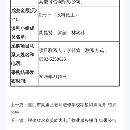
其他可咨询招标公司。
成交金额
(
元
/
0
元
/
㎡（以料抵工）
㎡
)
:
谈判小组成
周昌贤、罗颀、林彬伟
员名单
:
采购项目联
项目联系人：李佳鑫
联系方式：
系人姓名和
0592-5258626
电话
:
采购结果发
2026
年
2
月
6
日
布时间
:
上一篇：
厦门市湖里区教师进修学校零星印刷服务-结果
公告
下一篇：
福建省永春美岭火电厂物业服务项目-结果公告